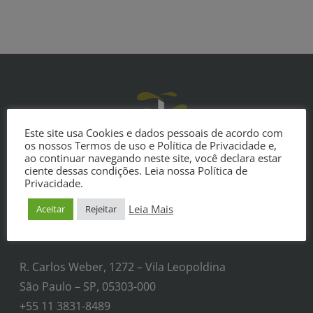
Este site usa Cookies e dados pessoais de acordo com
os nossos Termos de uso e Política de Privacidade e,
ao continuar navegando neste site, você declara estar
ciente dessas condições. Leia nossa Política de
Privacidade.
Leia Mais
Aceitar
Rejeitar
Contatos
R. Carlos Weber, 1272 – Vila Leopoldina
São Paulo – SP, 05303-000
+55 11 3831-8489