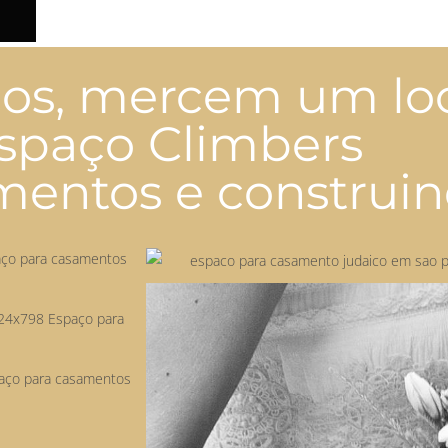
s, mercem um local
spaço Climbers
ntos e construind