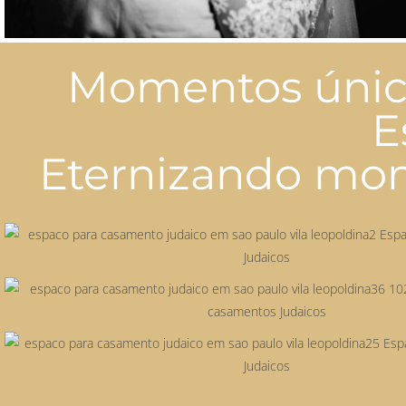
Momentos único
E
Eternizando mome