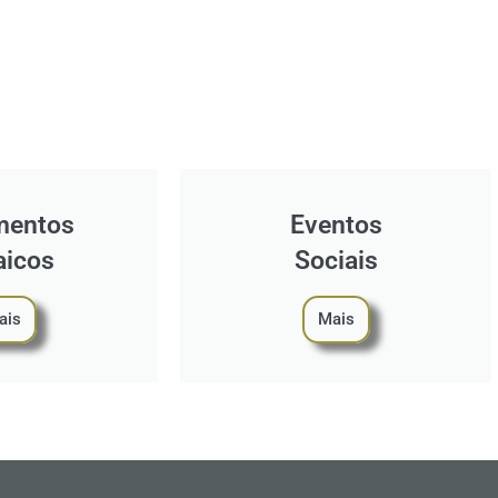
mentos
Eventos
aicos
Sociais
ais
Mais