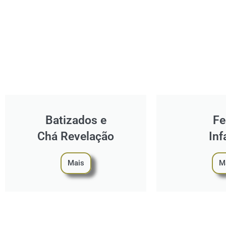
Batizados e
Fe
Chá Revelação
Inf
Mais
M