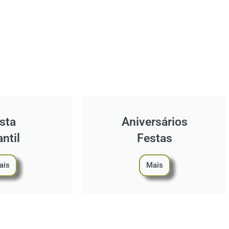
sta
Aniversários
antil
Festas
ais
Mais